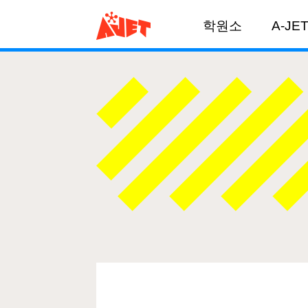
학원소
A-JE
개