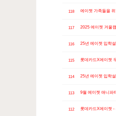
에이젯 가족들을 위한 선
118
대한민국 
2025 에이젯 겨울
117
서고 있는 
AJET이 
25년 에이젯 입학설
116
📌
이는 AJ
자녀의 창
롯데카드X에이젯 
115
누구나 
25년 에이젯 입학설
114
지난주, 
9월 에이젯 애니파티
113
이번 행사는
유정
롯데카드X에이젯 -
2
112