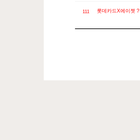
9월 
다양한
학생들은
롯데카드X에이젯 
111
가장 인상적이
관객들의 큰
롯
다른 학원에
조선시대의 역사와
'대한민국
창의적으로 
멋진 시
계
영어, 수학, 역사,
앞으로도 이 대회를
대한민국 교
AI 
12월
✔
앞으
AI·SW 교육 활성
h
캠